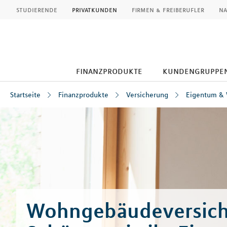
MLP
studierende
privatkunden
firmen & freiberufler
na
finanzprodukte
kundengruppe
Startseite
Finanzprodukte
Versicherung
Eigentum &
Inhalt
Wohngebäudeversich