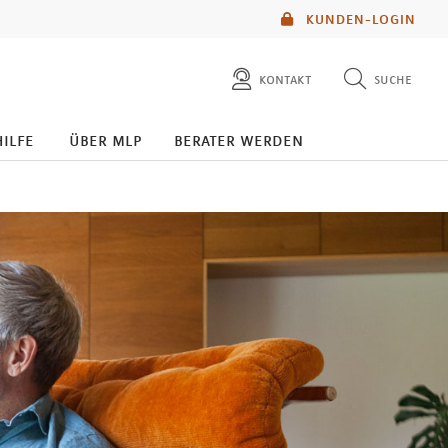
KUNDEN-LOGIN
kontakt
suche
diese website durchsuchen
hilfe
über mlp
berater werden
mlp berater finden