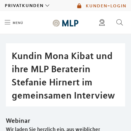
MLP
privatkunden
kunden-login
menü
Inhalt
diese website durchsuchen
mlp berater finden
Kundin Mona Kibat und
ihre MLP Beraterin
Stefanie Hirnert im
gemeinsamen Interview
Webinar
Wir laden Sie herzlich ein, aus weiblicher