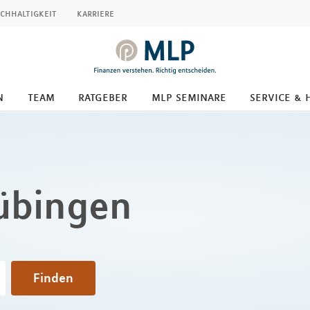
chhaltigkeit
karriere
n
team
ratgeber
mlp seminare
service & 
Tübingen
Finden