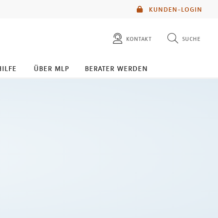
KUNDEN-LOGIN
kontakt
suche
diese website durchsuchen
hilfe
über mlp
berater werden
mlp berater finden