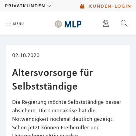
MLP
privatkunden
kunden-login
menü
Inhalt
diese website durchsuchen
mlp berater finden
02.10.2020
Altersvorsorge für
Selbstständige
Die Regierung möchte Selbstständige besser
absichern. Die Coronakrise hat die
Notwendigkeit nochmal deutlich gezeigt.
Schon jetzt können Freiberufler und