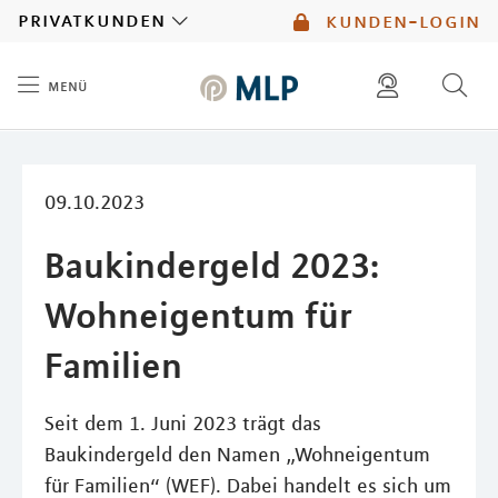
MLP
privatkunden
kunden-login
menü
Inhalt
diese website durchsuchen
mlp berater finden
09.10.2023
Baukindergeld 2023:
Wohneigentum für
Familien
Seit dem 1. Juni 2023 trägt das
Baukindergeld den Namen „Wohneigentum
für Familien“ (WEF). Dabei handelt es sich um