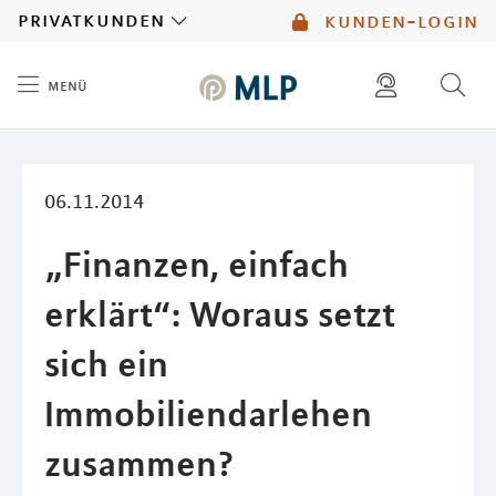
MLP
privatkunden
kunden-login
menü
Inhalt
diese website durchsuchen
mlp berater finden
06.11.2014
„Finanzen, einfach
erklärt“: Woraus setzt
sich ein
Immobiliendarlehen
zusammen?