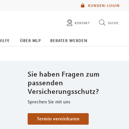
KUNDEN-LOGIN
kontakt
suche
diese website durchsuchen
hilfe
über mlp
berater werden
mlp berater finden
Sie haben Fragen zum
passenden
Versicherungsschutz?
Sprechen Sie mit uns
Termin vereinbaren