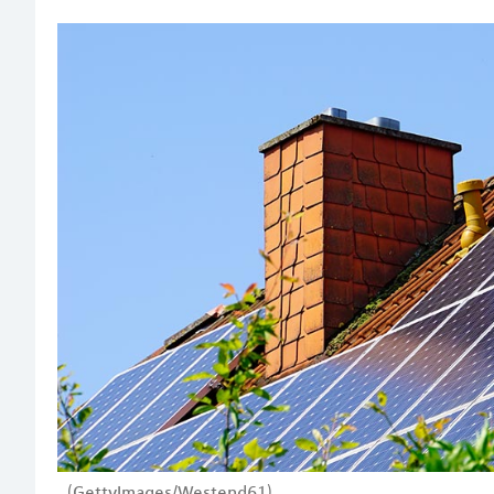
(GettyImages/Westend61)