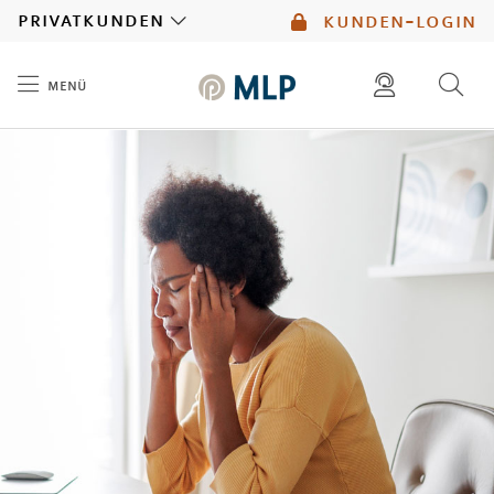
MLP
privatkunden
kunden-login
menü
Inhalt
diese website durchsuchen
mlp berater finden